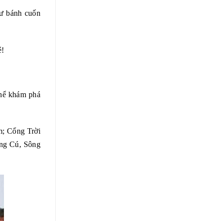
hư bánh cuốn
é!
thể khám phá
m; Cổng Trời
ng Cú, Sông