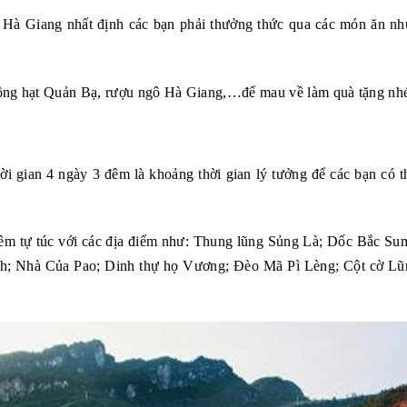
i Hà Giang nhất định các bạn phải thưởng thức qua các món ăn n
hông hạt Quản Bạ, rượu ngô Hà Giang,…để mau về làm quà tặng nh
hời gian 4 ngày 3 đêm là khoảng thời gian lý tưởng để các bạn có 
3 đêm tự túc với các địa điểm như: Thung lũng Sủng Là; Dốc Bắc Su
; Nhà Của Pao; Dinh thự họ Vương; Đèo Mã Pì Lèng; Cột cờ Lũ