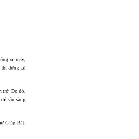
bằng xe máy,
 thì dừng tại
 trở. Do đó,
 để sẵn sàng
hư Giáp Bát,