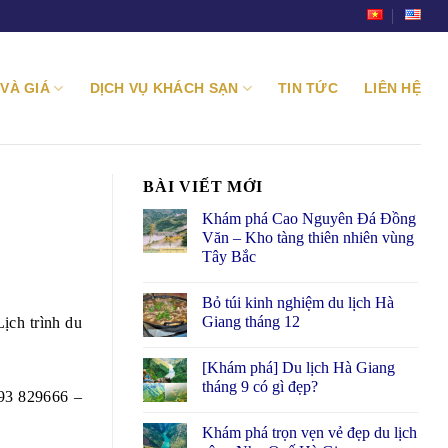
VÀ GIÁ
DỊCH VỤ KHÁCH SẠN
TIN TỨC
LIÊN HỆ
BÀI VIẾT MỚI
Khám phá Cao Nguyên Đá Đồng
Văn – Kho tàng thiên nhiên vùng
Tây Bắc
Bỏ túi kinh nghiệm du lịch Hà
Giang tháng 12
ịch trình du
[Khám phá] Du lịch Hà Giang
tháng 9 có gì đẹp?
193 829666 –
Khám phá trọn vẹn vẻ đẹp du lịch