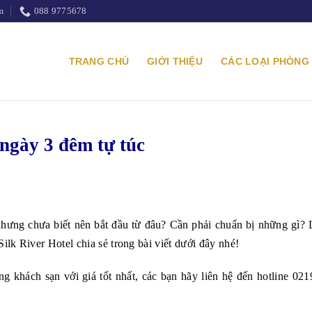
m
088 9775678
TRANG CHỦ
GIỚI THIỆU
CÁC LOẠI PHÒNG 
 ngày 3 đêm tự túc
hưng chưa biết nên bắt đầu từ đâu? Cần phải chuẩn bị những gì? L
lk River Hotel chia sẻ trong bài viết dưới đây nhé!
ng khách sạn với giá tốt nhất, các bạn hãy liên hệ đến hotline 02