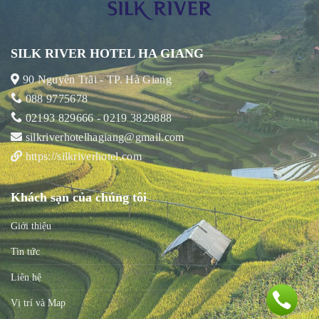
SILK RIVER HOTEL HA GIANG
90 Nguyễn Trãi - TP. Hà Giang
088 9775678
02193 829666 - 0219 3829888
silkriverhotelhagiang@gmail.com
https://silkriverhotel.com
Khách sạn của chúng tôi
Giới thiệu
Tin tức
Liên hệ
Vị trí và Map