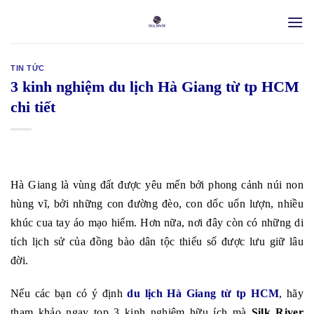
Skip
to
content
TIN TỨC
3 kinh nghiệm du lịch Hà Giang từ tp HCM
chi tiết
Hà Giang là vùng đất được yêu mến bởi phong cảnh núi non
hùng vĩ, bởi những con đường đèo, con dốc uốn lượn, nhiều
khúc cua tay áo mạo hiểm. Hơn nữa, nơi đây còn có những di
tích lịch sử của đồng bào dân tộc thiểu số được lưu giữ lâu
đời.
Nếu các bạn có ý định
du lịch Hà Giang từ tp HCM
, hãy
tham khảo ngay top 3 kinh nghiệm hữu ích mà
Silk River