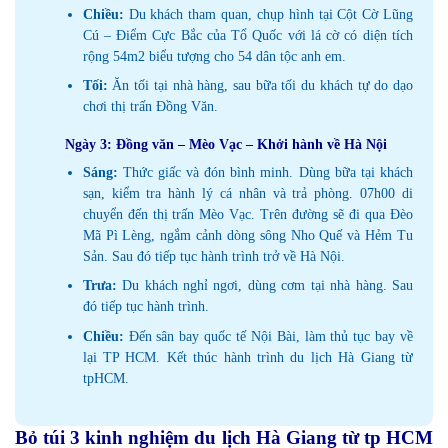
Chiều:
Du khách tham quan, chụp hình tại Cột Cờ Lũng
Cú – Điểm Cực Bắc của Tổ Quốc với lá cờ có diện tích
rộng 54m2 biểu tượng cho 54 dân tộc anh em.
Tối:
Ăn tối tại nhà hàng, sau bữa tối du khách tự do dạo
chơi thị trấn Đồng Văn.
Ngày 3: Đồng văn – Mèo Vạc – Khởi hành về Hà Nội
Sáng:
Thức giấc và đón bình minh. Dùng bữa tại khách
sạn, kiểm tra hành lý cá nhân và trả phòng. 07h00 di
chuyển đến thị trấn Mèo Vạc. Trên đường sẽ đi qua Đèo
Mã Pì Lèng, ngắm cảnh dòng sông Nho Quế và Hẻm Tu
Sản. Sau đó tiếp tục hành trình trở về Hà Nội.
Trưa:
Du khách nghỉ ngơi, dùng cơm tại nhà hàng. Sau
đó tiếp tục hành trình.
Chiều:
Đến sân bay quốc tế Nội Bài, làm thủ tục bay về
lại TP HCM. Kết thúc hành trình du lịch Hà Giang từ
tpHCM.
Bỏ túi 3 kinh nghiệm du lịch Hà Giang từ tp HCM