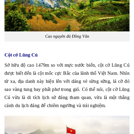
Cao nguyên đá Đồng Văn
Cột cờ Lũng Cú
Sở hữu độ cao 1479m so với mực nước biển, cột cờ Lũng Cú
được biết đến là cột mốc cực Bắc của lãnh thổ Việt Nam. Nhìn
từ xa, địa danh này hiện lên với dáng vẻ sừng sững, lá cờ đỏ
sao vàng tung bay phất phơ trong gió. Có thể nói, cột cờ Lũng
Cú vừa là di tích lịch sử đáng tham quan, vừa là một thắng
cảnh du lịch đáng để chiêm ngưỡng và trải nghiệm.