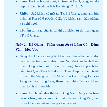
Trưa:
Du khách nghỉ ngơi, ăn trưa tại Bắc Quang, sau đó
tiếp tục hành trình du lịch Hà Giang từ tpHCM.
Chiều:
Quý khách có mặt tại TP. Hà Giang, chụp ảnh lưu
niệm tại Km số 0 (Quốc lộ 2). Về khách sạn nhận phòng
và nghỉ ngơi.
Tối:
Ăn tối. Sau bữa ăn tối thì du khách tự do tham quan
TP. Hà Giang.
Ngày 2: Hà Giang – Thăm quan cột cờ Lũng Cú – Đồng
Văn – Mèo Vạc
Sáng:
Du khách ăn sáng tại khách sạn, kiểm tra lại đồ đạc
cá nhân và trả phòng khách sạn. Sau đó khởi hành thăm
quan Đồng Văn. Trên đường đi dừng chân chụp ảnh tại
cổng trời Quản Bạ – Núi đôi Cô Tiên. Tiếp tục hành trình
du lịch Hà Giang từ tpHCM tại Phố Cáo, Sủng Là, vào
Làng văn hóa Lũng Cẩm, tham quan nhà Của Pao. Tham
quan Dinh thự vua Mè.
Trưa:
Di chuyển đến thị trấn Đồng Văn. Dùng cơm trưa
tại nhà hàng với các món ẩm thực đặc sắc Đồng Văn, sau
đó về khách sạn nhận phòng và nghỉ ngơi.