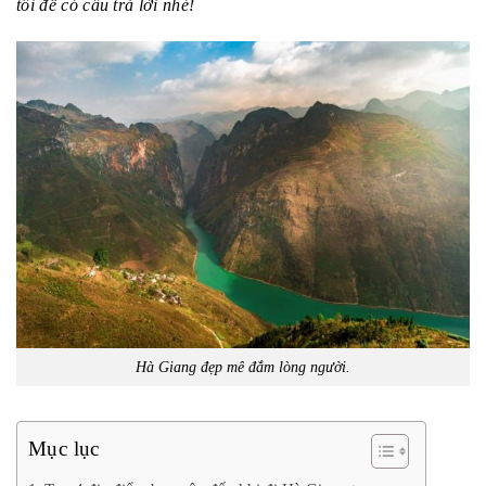
tôi để có câu trả lời nhé!
Hà Giang đẹp mê đắm lòng người.
Mục lục