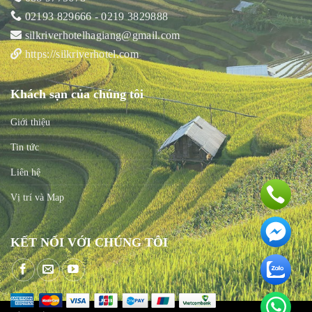
02193 829666 - 0219 3829888
silkriverhotelhagiang@gmail.com
https://silkriverhotel.com
Khách sạn của chúng tôi
Giới thiệu
Tin tức
Liên hệ
Vị trí và Map
KẾT NỐI VỚI CHÚNG TÔI