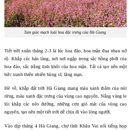
Tam giác mạch loài hoa đặc trưng của Hà Giang.
Tiết trời xuân tháng 2-3 là lúc hoa đào, hoa mận đua nhau nở
rộ. Khắp các bản làng, nơi nơi ngập trong sắc hồng phớt của
hoa đào, sắc trắng tinh khôi của hoa mận. Tất cả tạo nên một
bức tranh thiên nhiên hùng vĩ, lãng mạn.
Hè về, khắp đất trời Hà Giang mang màu xanh thẳm của núi
rừng, màu xanh đặc trưng của vùng cao nguyên. Nắng vàng le
lói khắp các nẻo đường, những cơn gió mát của vùng cao
nguyên, tạo nên một tiết trời dễ chịu đi vào lòng người.
Vào dịp tháng 4 Hà Giang, chợ tình Khâu Vai nổi tiếng họp