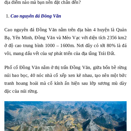
địa điểm nào mà bạn nên đặt chân đến?
Cao nguyên đá Đồng Văn
Cao nguyên đá Đồng Văn nằm trên địa bàn 4 huyện là Quản
Bạ, Yên Minh, Đồng Văn và Mèo Vạc với diện tích 2356 km2
ở độ cao trung bình 1000 – 1600m. Nơi đây có tới 80% là đá
vôi, mang dấu vết của sự phát triển của địa tầng Trái Đất.
Phố cổ Đồng Văn nằm ở thị trấn Đồng Văn, giữa bốn bề rừng
núi bao bọc, 40 nóc nhà cổ xếp xen kẽ nhau, tạo nên một bức
tranh hoang hoải mà cổ kính ẩn hiện sau lớp sương mù dày
đặc của núi rừng.