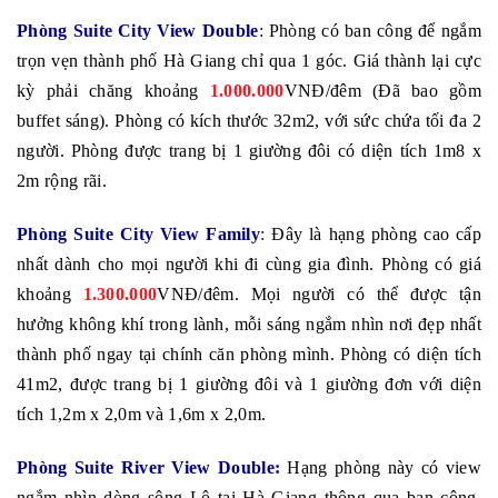
Phòng Suite City View Double
:
Phòng có ban công để ngắm
trọn vẹn thành phố Hà Giang chỉ qua 1 góc. Giá thành lại cực
kỳ phải chăng khoảng
1.000.000
VNĐ/đêm (Đã bao gồm
buffet sáng). Phòng có kích thước 32m2, với sức chứa tối đa 2
người. Phòng được trang bị 1 giường đôi có diện tích 1m8 x
2m rộng rãi.
Phòng Suite City View Family
:
Đây là hạng phòng cao cấp
nhất dành cho mọi người khi đi cùng gia đình. Phòng có giá
khoảng
1.300.000
VNĐ/đêm. Mọi người có thể được tận
hưởng không khí trong lành, mỗi sáng ngắm nhìn nơi đẹp nhất
thành phố ngay tại chính căn phòng mình. Phòng có diện tích
41m2, được trang bị 1 giường đôi và 1 giường đơn với diện
tích 1,2m x 2,0m và 1,6m x 2,0m.
Phòng Suite River View Double:
Hạng phòng này có view
ngắm nhìn dòng sông Lô tại Hà Giang thông qua ban công.