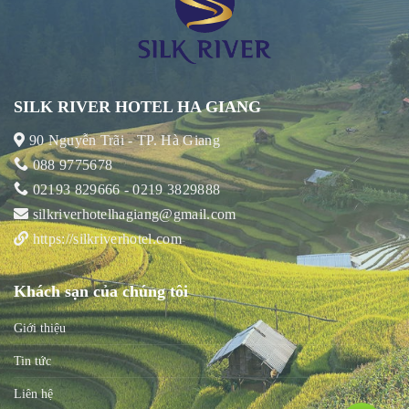
SILK RIVER HOTEL HA GIANG
90 Nguyễn Trãi - TP. Hà Giang
088 9775678
02193 829666 - 0219 3829888
silkriverhotelhagiang@gmail.com
https://silkriverhotel.com
Khách sạn của chúng tôi
Giới thiệu
Tin tức
Liên hệ