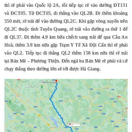
thì rẽ phải vào Quốc lộ 2A, rồi tiếp tục rẽ vào đường ĐT131
và ĐCT05. Từ ĐCT05, đi thẳng vào QL2B. Đi thêm khoảng
550 mét, rẽ trái để vào đường QL2C. Khi gặp vòng xuyến trên
QL2C thuộc tỉnh Tuyên Quang, rẽ trái vào đường ra thứ 1 để
đi QL37. Đi thêm 4.9 km bữa chếch sang trái để qua Cầu An
Hoà, thêm 3.9 km nữa gặp Trạm Y Tế Xã Đội Cấn thì rẽ phải
vào QL2. Tiếp tục đi thẳng QL2 thêm 158 km nữa thì rẽ trái
tại Bản Mè – Phương Thiện. Đến ngã ba Bản Mè rẽ phải và cứ
chạy thẳng theo đường lớn sẽ tới được Hà Giang.