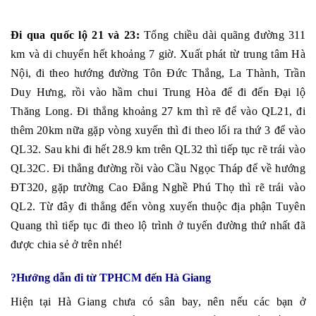
Đi qua quốc lộ 21 và 23:
Tổng chiều dài quãng đường 311
km và di chuyển hết khoảng 7 giờ. Xuất phát từ trung tâm Hà
Nội, đi theo hướng đường Tôn Đức Thắng, La Thành, Trần
Duy Hưng, rồi vào hầm chui Trung Hòa để đi đến Đại lộ
Thăng Long. Đi thẳng khoảng 27 km thì rẽ để vào QL21, đi
thêm 20km nữa gặp vòng xuyến thì đi theo lối ra thứ 3 để vào
QL32. Sau khi đi hết 28.9 km trên QL32 thì tiếp tục rẽ trái vào
QL32C. Đi thẳng đường rồi vào Cầu Ngọc Tháp để về hướng
ĐT320, gặp trường Cao Đẳng Nghề Phú Thọ thì rẽ trái vào
QL2. Từ đây đi thẳng đến vòng xuyến thuộc địa phận Tuyên
Quang thì tiếp tục đi theo lộ trình ở tuyến đường thứ nhất đã
được chia sẻ ở trên nhé!
?️
Hướng dẫn đi từ TPHCM đến Hà Giang
Hiện tại Hà Giang chưa có sân bay, nên nếu các bạn ở