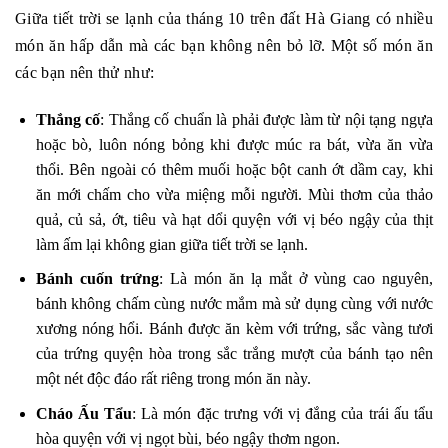
Giữa tiết trời se lạnh của tháng 10 trên đất Hà Giang có nhiều
món ăn hấp dẫn mà các bạn không nên bỏ lỡ. Một số món ăn
các bạn nên thử như:
Thắng cố
: Thắng cố chuẩn là phải được làm từ nội tạng ngựa
hoặc bò, luôn nóng bỏng khi được múc ra bát, vừa ăn vừa
thổi. Bên ngoài có thêm muối hoặc bột canh ớt dầm cay, khi
ăn mới chấm cho vừa miệng mỗi người. Mùi thơm của thảo
quả, củ sả, ớt, tiêu và hạt dổi quyện với vị béo ngậy của thịt
làm ấm lại không gian giữa tiết trời se lạnh.
Bánh cuốn trứng
: Là món ăn lạ mắt ở vùng cao nguyên,
bánh không chấm cùng nước mắm mà sử dụng cùng với nước
xương nóng hổi. Bánh được ăn kèm với trứng, sắc vàng tươi
của trứng quyện hòa trong sắc trắng mượt của bánh tạo nên
một nét độc đáo rất riêng trong món ăn này.
Cháo Ấu Tẩu
: Là món đặc trưng với vị đắng của trái ấu tẩu
hòa quyện với vị ngọt bùi, béo ngậy thơm ngon.