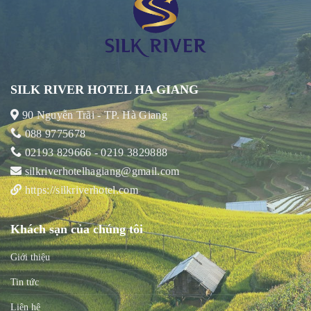
SILK RIVER HOTEL HA GIANG
90 Nguyễn Trãi - TP. Hà Giang
088 9775678
02193 829666 - 0219 3829888
silkriverhotelhagiang@gmail.com
https://silkriverhotel.com
Khách sạn của chúng tôi
Giới thiệu
Tin tức
Liên hệ