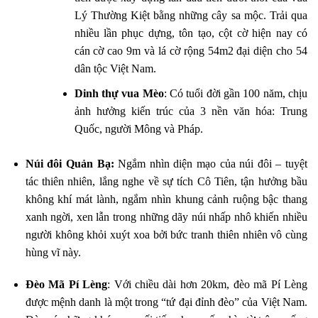
Lý Thường Kiệt bằng những cây sa mộc. Trải qua
nhiều lần phục dựng, tôn tạo, cột cờ hiện nay có
cán cờ cao 9m và lá cờ rộng 54m2 đại diện cho 54
dân tộc Việt Nam.
Dinh thự vua Mèo
: Có tuổi đời gần 100 năm, chịu
ảnh hưởng kiến trúc của 3 nền văn hóa: Trung
Quốc, người Mông và Pháp.
Núi đôi Quản Bạ:
Ngắm nhìn diện mạo của núi đôi – tuyệt
tác thiên nhiên, lắng nghe về sự tích Cô Tiên, tận hưởng bầu
không khí mát lành, ngắm nhìn khung cảnh ruộng bậc thang
xanh ngời, xen lẫn trong những dãy núi nhấp nhô khiến nhiều
người không khỏi xuýt xoa bởi bức tranh thiên nhiên vô cùng
hùng vĩ này.
Đèo Mã Pí Lèng
: Với chiều dài hơn 20km, đèo mã Pí Lèng
được mệnh danh là một trong “tứ đại đỉnh đèo” của Việt Nam.