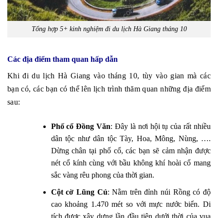
Tổng hợp 5+ kinh nghiệm đi du lịch Hà Giang tháng 10
Các địa điểm tham quan hấp dẫn
Khi đi du lịch Hà Giang vào tháng 10, tùy vào gian mà các
bạn có, các bạn có thể lên lịch trình thăm quan những địa điểm
sau:
Phố cổ Đồng Văn
: Đây là nơi hội tụ của rất nhiều
dân tộc như dân tộc Tày, Hoa, Mông, Nùng, ….
Dừng chân tại phố cổ, các bạn sẽ cảm nhận được
nét cổ kính cùng với bầu không khí hoài cổ mang
sắc vàng rêu phong của thời gian.
Cột cờ Lũng Cú
: Nằm trên đỉnh núi Rồng có độ
cao khoảng 1.470 mét so với mực nước biển. Di
tích được xây dựng lần đầu tiên dưới thời của vua