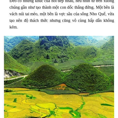
Đèo có những khúc cua nối tiếp nhau, nếu nhìn từ trên xuống
chúng gần như tạo thành một con dốc thẳng đứng. Một bên là
vách núi tai mèo, một bên là vực sâu của sông Nho Quế, vừa
tạo nên độ thách thức nhưng cũng vô cùng hấp dẫn không
kém.