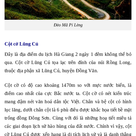
Đèo Mã Pí Lèng
Cột cờ Lũng Cú
Đây là địa điểm du lịch Hà Giang 2 ngày 1 đêm không thể bỏ
qua. Cột cờ Lũng Cú tọa lạc trên đỉnh của núi Rồng Long,
thuộc địa phận xã Lũng Cú, huyện Đồng Văn.
Cột cờ có độ cao khoảng 1470m so với mực nước biển, là
điểm cao nhất của cực Bắc nước ta. Cột cờ có nét kiến trúc
mang đậm nét văn hoá dân tộc Việt. Chân và bệ cột có hình
lục lăng, dưới chân cột là 6 phù điêu được khắc họa tiết bề mặt
trống đồng Đông Sơn. Cùng với đó là những hoạ tiết miêu tả
các giai đoạn lịch sử hào hùng của đất nước. Chính vì vậy, cột
cờ Lũng Cú được xếp hạng là di tích lịch sử và là danh thắng