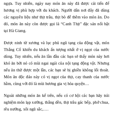
ngựa. Tuy nhiên, ngày nay món ăn này đã được cải tiến để
hương vị phù hợp với du khách. Người dân nơi đây đã dùng
các nguyên liệu như thịt trâu, thịt bò để thêm vào món ăn. Do
đó, món ăn này còn được gọi là “Canh Thịt” đặc sản nổi bật
tại Hà Giang.
Được ninh từ xương và lục phủ ngũ tạng của động vật, món
Thắng Cố khiến du khách ấn tượng nhất ở vị ngọt của nước
dùng. Tuy nhiên, nếu ăn lần đầu các bạn sẽ thấy món này hơi
khó ăn bởi nó có mùi ngai ngái của nội tạng động vật. Nhưng
nếu ăn thử được một lần, các bạn sẽ bị ghiền không lối thoát.
Món ăn độc đáo này có vị ngọt của thịt, cay thanh của nước
hầm, cùng với đó là mùi hương gia vị hòa quyện…
Ngoài những món ăn kể trên, nếu có cơ hội các bạn hãy trải
nghiệm món lạp xưởng, thắng dền, thịt trâu gác bếp, phở chua,
rêu nướng, xôi ngũ sắc,….