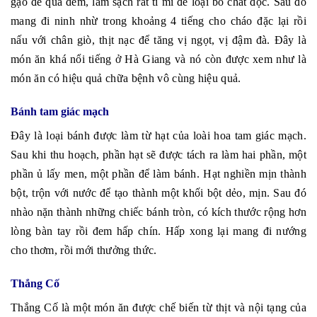
gạo để qua đêm, làm sạch rất tỉ mỉ để loại bỏ chất độc. Sau đó
mang đi ninh nhừ trong khoảng 4 tiếng cho cháo đặc lại rồi
nấu với chân giò, thịt nạc để tăng vị ngọt, vị đậm đà. Đây là
món ăn khá nổi tiếng ở Hà Giang và nó còn được xem như là
món ăn có hiệu quả chữa bệnh vô cùng hiệu quả.
Bánh tam giác mạch
Đây là loại bánh được làm từ hạt của loài hoa tam giác mạch.
Sau khi thu hoạch, phần hạt sẽ được tách ra làm hai phần, một
phần ủ lấy men, một phần để làm bánh. Hạt nghiền mịn thành
bột, trộn với nước để tạo thành một khối bột dẻo, mịn. Sau đó
nhào nặn thành những chiếc bánh tròn, có kích thước rộng hơn
lòng bàn tay rồi đem hấp chín. Hấp xong lại mang đi nướng
cho thơm, rồi mới thưởng thức.
Thắng Cố
Thắng Cố là một món ăn được chế biến từ thịt và nội tạng của